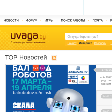
НОВОСТИ
ФОРУМ
ИГРЫ
ПОИСК РАБОТЫ
ПОЧТА
Байнет
Интернет
Вакансии
U
ТОP Новостей
17.03.20
С 17 мар
представ
Главным 
14.01.2
29.05.2