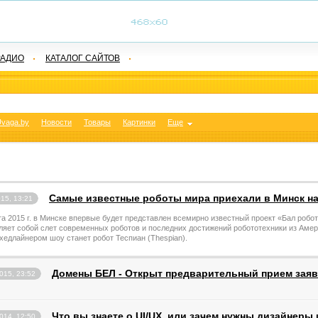
РАДИО
КАТАЛОГ САЙТОВ
vaga.by
Новости
Товары
Картинки
Еще
Самые известные роботы мира приехали в Минск н
15, 13:21
та 2015 г. в Минске впервые будет представлен всемирно известный проект «Бал робо
ляет собой слет современных роботов и последних достижений робототехники из Амер
хедлайнером шоу станет робот Теспиан (Thespian).
Домены БЕЛ - Открыт предварительный прием заяв
015, 23:52
Что вы знаете о UI/UX, или зачем нужны дизайнер
014, 12:50