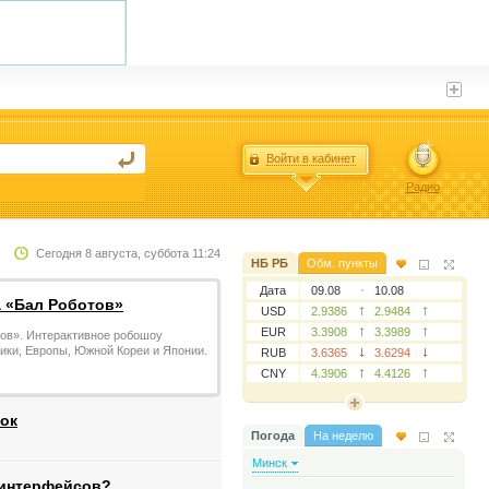
Войти в кабинет
Радио
Сегодня 8 августа, суббота 11:24
НБ РБ
Обм. пункты
Дата
09.08
10.08
а «Бал Роботов»
USD
2.9386
2.9484
EUR
3.3908
3.3989
тов». Интерактивное робошоу
ики, Европы, Южной Кореи и Японии.
RUB
3.6365
3.6294
CNY
4.3906
4.4126
ок
Погода
На неделю
Минск
ы интерфейсов?