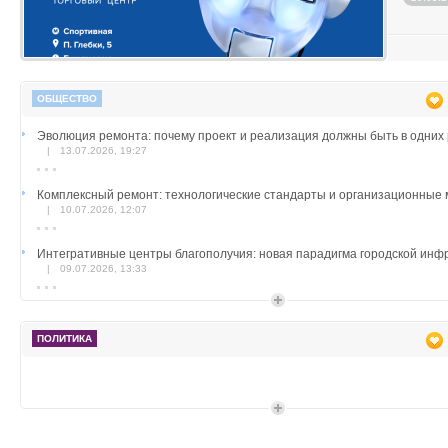
ОБЩЕСТВО
Эволюция ремонта: почему проект и реализация должны быть в одних 
|
13.07.2026, 19:27
Комплексный ремонт: технологические стандарты и организационные
|
10.07.2026, 12:07
Интегративные центры благополучия: новая парадигма городской инф
|
09.07.2026, 13:33
Безопасность ребёнка на воде: как снизить страх глубины
|
06.05.2026
ПОЛИТИКА
Как выбрать кухню, которая не потеряет внешний вид через 5 лет | Ста
|
21.04.2026, 13:15
Нержавеющая мойка для кухни: как выбрать оптимальный вариант
|