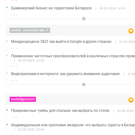
Букмекерский бизнес на территории Беларуси
|
08.05.2019, 14:10
Отдых в горнолыжных комплексах
|
04.03.2019, 23:14
НАУКА, ТЕХНОЛОГИИ, IT
Как ночевать на природе - руководство
|
28.07.2018, 11:07
Международное SEO: как выйти в Google в других странах
|
21.03.2026
Приведи друга во время акции | Акция в Мире фитнеса
|
26.04.2018, 17
Применение частотных преобразователей в различных отраслях про
|
16.05.2025, 14:04
Очень важен спорт для всех: он — здоровье и успех
|
07.08.2017, 12:18
Видеореклама в интернете: как удержать внимание аудитории
|
11.0
Мячи Адидас - эталон качества
|
24.02.2017, 16:47
Эхолоты для рыбалки: как увеличить улов с помощью современных тех
|
23.01.2025, 18:05
Современный, выгодный интернет-магазин Адидас
|
23.02.2017, 17:30
КАЛЕЙДОСКОП
Телевизор для дачи: на что обратить внимание при выборе
|
27.12.20
Шеннон Бриггс опрокинул Владимира Кличко в воду
|
09.10.2014, 
Прикроватные тумбы для спальни: как выбрать по стилю
|
10.06.2026,
SEO в Минске: Эффективное Продвижение Сайтов в Беларуси и Росси
Индивидуальная или групповая экскурсия: что выбрать туристу в Бела
13:45
|
02.06.2026, 22:46