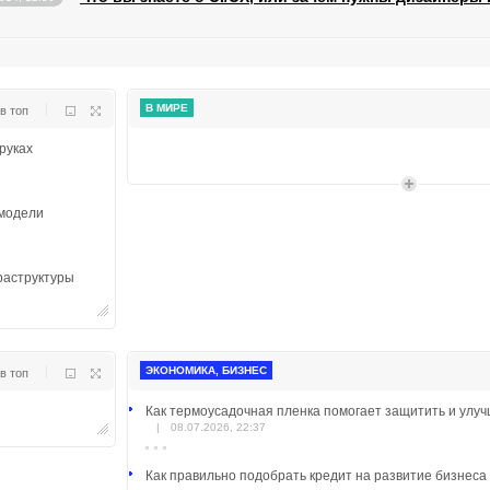
|
В МИРЕ
в топ
руках
 модели
раструктуры
, 17:01
|
ЭКОНОМИКА, БИЗНЕС
в топ
тья
Как термоусадочная пленка помогает защитить и улу
|
08.07.2026, 22:37
21.03.2026, 13:11
Как правильно подобрать кредит на развитие бизнеса