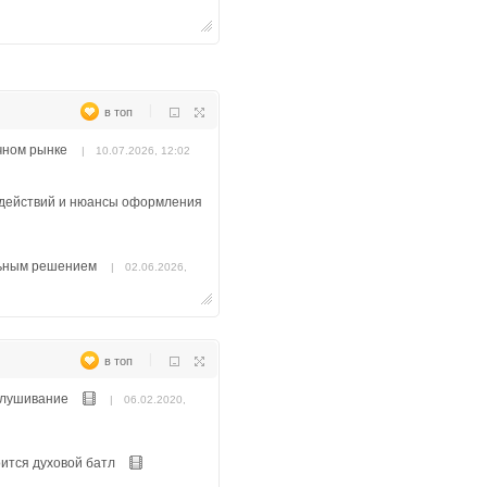
|
в топ
чном рынке
|
10.07.2026, 12:02
 действий и нюансы оформления
льным решением
|
02.06.2026,
том
|
20.05.2026, 00:02
|
в топ
йствовать правильно
слушивание
|
06.02.2020,
:45
ится духовой батл