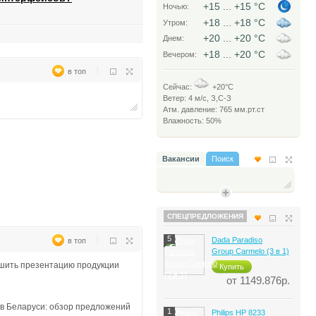
+15 ... +15
°C
Ночью:
+18 ... +18
°C
Утром:
+20 ... +20
°C
Днем:
+18 ... +20
°C
Вечером:
|
в топ
Сейчас:
+20°C
Ветер: 4 м/c, З,С-З
Атм. давление: 765 мм.рт.ст
Влажность: 50%
Вакансии
Поиск
СПЕЦПРЕДЛОЖЕНИЯ
|
5
Dada Paradiso
в топ
Group Carmelo (3 в 1)
чшить презентацию продукции
Купить
от 1149.876р.
 в Беларуси: обзор предложений
1
Philips HP 8233