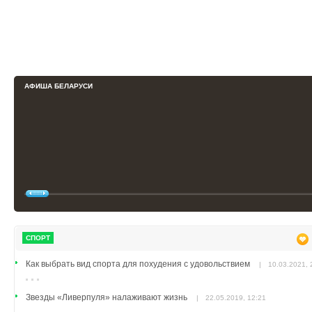
Синтепон в зимних куртках: как определить толщину и реальную темпе
комфорта
|
14.02.2026, 18:51
Как туристы выбирают жильё в Беларуси в 2026 году: ключевые критер
|
28.11.2025, 20:08
АФИША БЕЛАРУСИ
Аренда автобетононасоса и организация заливки на строительном об
|
17.11.2025, 18:30
Что такое евродвушка: преимущества и различия
|
12.11.2025, 13:10
СПОРТ
Как выбрать вид спорта для похудения с удовольствием
|
10.03.2021, 
Звезды «Ливерпуля» налаживают жизнь
|
22.05.2019, 12:21